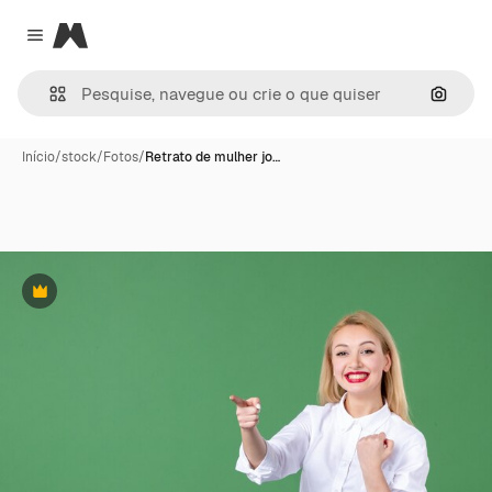
Magnific
Close menu
Pesqui
Início
/
stock
/
Fotos
/
Retrato de mulher jo…
Premium