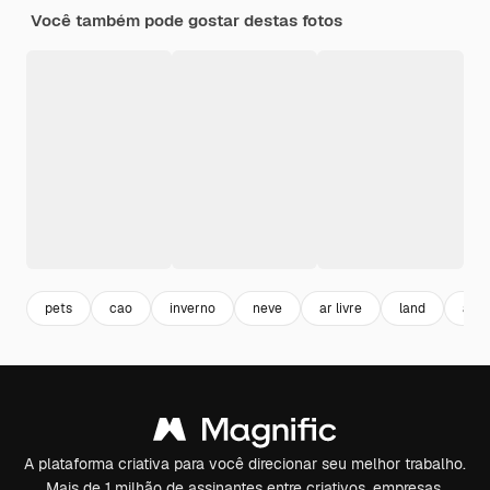
Você também pode gostar destas fotos
pets
cao
inverno
neve
ar livre
land
ani
A plataforma criativa para você direcionar seu melhor trabalho.
Mais de 1 milhão de assinantes entre criativos, empresas,