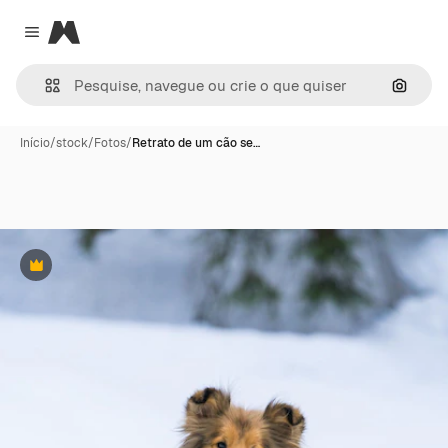
Magnific
Close menu
Pesqui
Início
/
stock
/
Fotos
/
Retrato de um cão se…
Premium