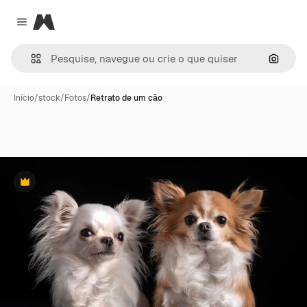
Magnific
Close menu
Pesqui
Início
/
stock
/
Fotos
/
Retrato de um cão
Premium