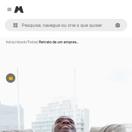
Magnific
Close menu
Pesqui
Início
/
stock
/
Fotos
/
Retrato de um empres…
Premium