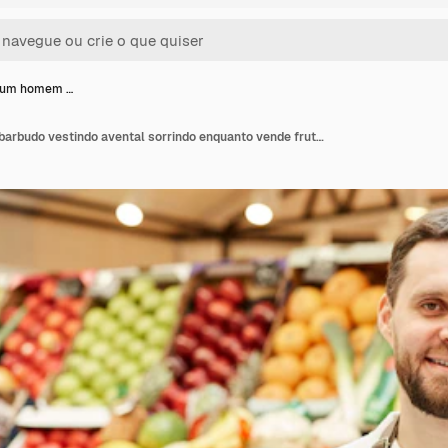
e um homem …
Retrato de um homem barbudo vestindo avental sorrindo enquanto vende frutas e vegetais frescos no mercado de agricultores