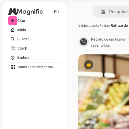
Criar
Início
/
stock
/
Fotos
/
Retrato d
Início
Buscar
seventyfour
Stock
Explorar
Todas as ferramentas
Premium