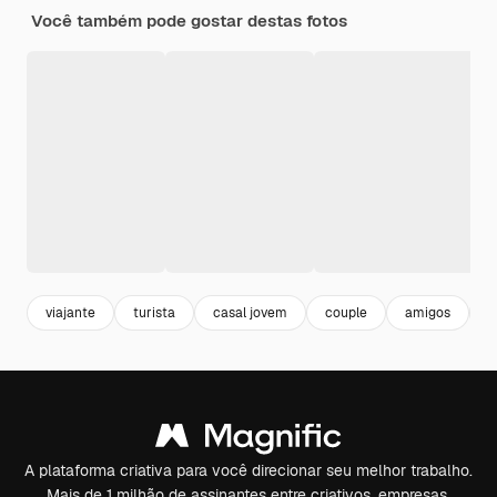
Você também pode gostar destas fotos
viajante
turista
casal jovem
couple
amigos
f
A plataforma criativa para você direcionar seu melhor trabalho.
Mais de 1 milhão de assinantes entre criativos, empresas,