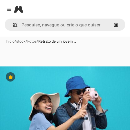
Magnific
Close menu
Pesqui
Início
/
stock
/
Fotos
/
Retrato de um jovem …
Premium