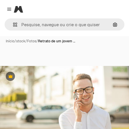
Magnific
Close menu
Pesqui
Início
/
stock
/
Fotos
/
Retrato de um jovem …
Premium