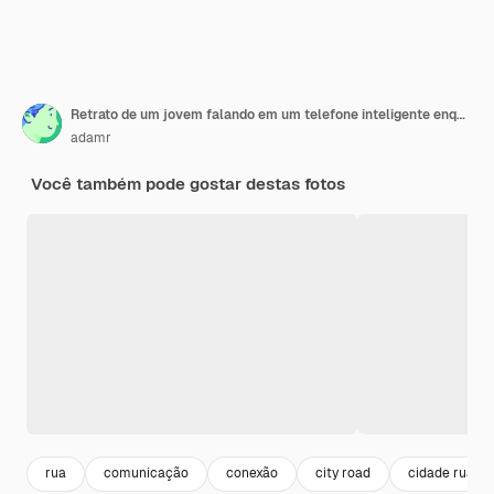
Retrato de um jovem falando em um telefone inteligente enquanto está de pé na cidade
adamr
Você também pode gostar destas fotos
rua
comunicação
conexão
city road
cidade rua