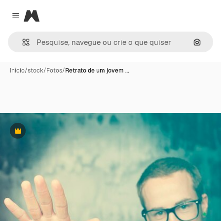
Magnific
Close menu
Pesqui
Início
/
stock
/
Fotos
/
Retrato de um jovem …
Premium