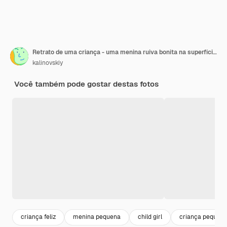
Retrato de uma criança - uma menina ruiva bonita na superfície de um campo de dentes de leão e hortaliças.
kalinovskiy
Você também pode gostar destas fotos
criança feliz
menina pequena
child girl
criança pequen