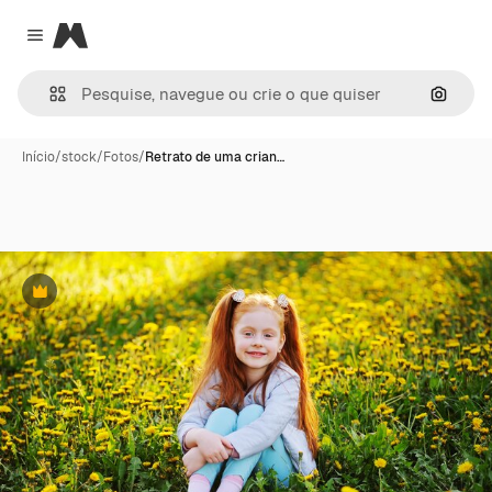
Magnific
Close menu
Pesqui
Início
/
stock
/
Fotos
/
Retrato de uma crian…
Premium