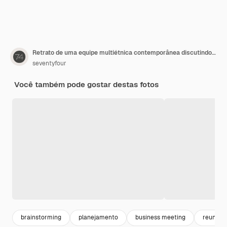
Retrato de uma equipe multiétnica contemporânea discutindo projeto de negócios no escritório, foco na sorridente empresária muçulmana falando com colegas, copie o espaço
seventyfour
Você também pode gostar destas fotos
brainstorming
planejamento
business meeting
reunião