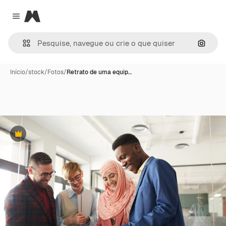
Magnific
Close menu
Pesqui
Início
/
stock
/
Fotos
/
Retrato de uma equip…
Premium