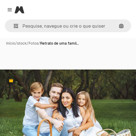
Magnific
Close menu
Pesqui
Início
/
stock
/
Fotos
/
Retrato de uma famíl…
Premium