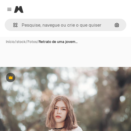
Magnific
Close menu
Pesqui
Início
/
stock
/
Fotos
/
Retrato de uma jovem…
Premium