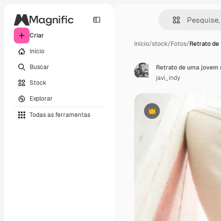
Criar
Início
/
stock
/
Fotos
/
Retrato de
Início
Buscar
Retrato de uma jovem 
javi_indy
Stock
Explorar
Todas as ferramentas
Premium