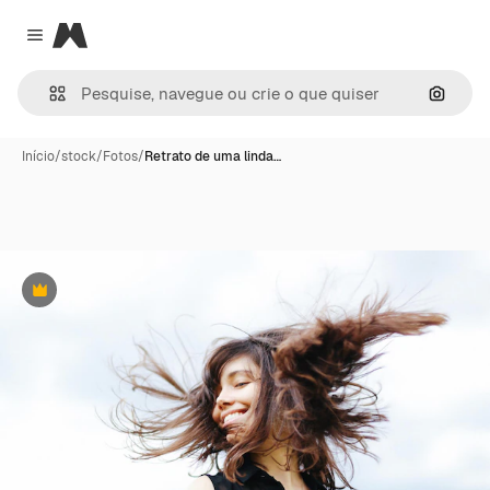
Magnific
Close menu
Pesqui
Início
/
stock
/
Fotos
/
Retrato de uma linda…
Premium