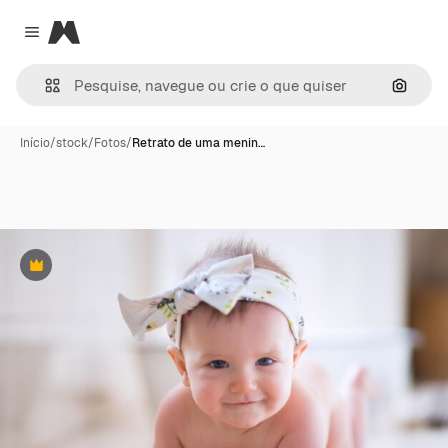
Magnific
Close menu
Pesqui
Início
/
stock
/
Fotos
/
Retrato de uma menin…
Premium