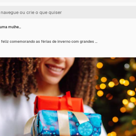
 uma mulhe…
Retrato de uma mulher feliz comemorando as férias de inverno com grandes caixas de presente perto da árvore de Natal.