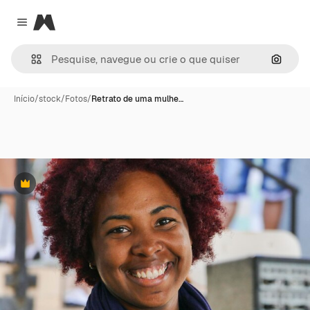
Magnific
Close menu
Pesqui
Início
/
stock
/
Fotos
/
Retrato de uma mulhe…
Premium