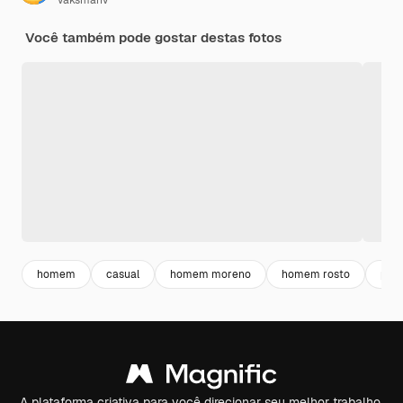
vaksmanv
Você também pode gostar destas fotos
homem
casual
homem moreno
homem rosto
pes
A plataforma criativa para você direcionar seu melhor trabalho.