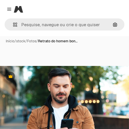
Magnific
Close menu
Pesqui
Início
/
stock
/
Fotos
/
Retrato do homem bon…
Premium