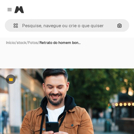
Magnific
Close menu
Pesqui
Início
/
stock
/
Fotos
/
Retrato do homem bon…
Premium