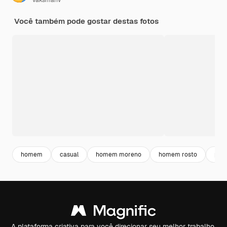
vaksmanv
Você também pode gostar destas fotos
homem
casual
homem moreno
homem rosto
pes
A plataforma criativa para você direcionar seu melhor trabalho.