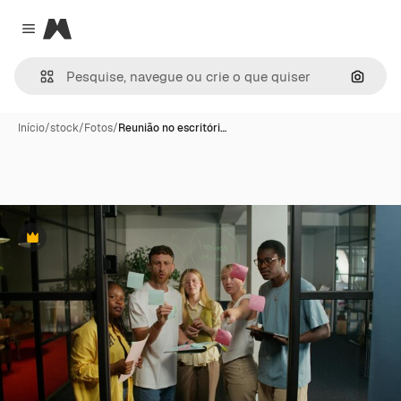
Magnific
Close menu
Pesqui
Início
/
stock
/
Fotos
/
Reunião no escritóri…
Premium