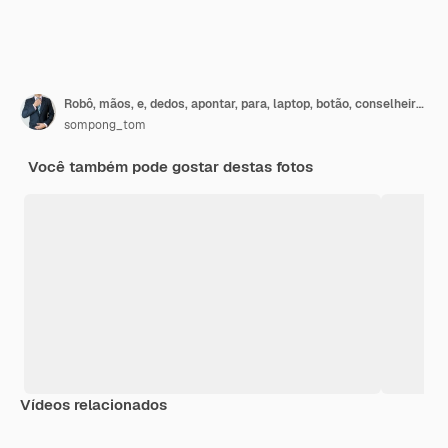
Robô, mãos, e, dedos, apontar, para, laptop, botão, conselheiro, chatbot, robotic, inteligência artificial, conceito
sompong_tom
Você também pode gostar destas fotos
Vídeos relacionados
Premium
Premium
Gerado por IA
Premium
Premium
Gerado por 