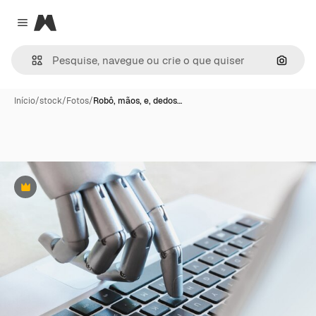
Magnific
Close menu
Pesqui
Início
/
stock
/
Fotos
/
Robô, mãos, e, dedos…
Premium