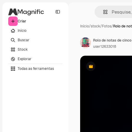
Criar
Início
/
stock
/
Fotos
/
Rolo de not
Início
Buscar
Rolo de notas de cinc
user12633018
Stock
Explorar
Todas as ferramentas
Premium