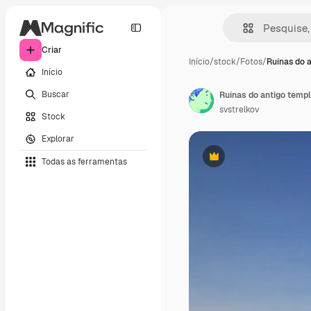
Criar
Início
/
stock
/
Fotos
/
Ruínas do 
Início
Buscar
Ruínas do antigo templ
svstrelkov
Stock
Explorar
Todas as ferramentas
Premium