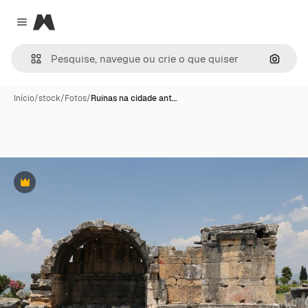
Magnific
Close menu
Pesqui
Início
/
stock
/
Fotos
/
Ruínas na cidade ant…
Premium