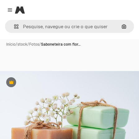
Magnific
Close menu
Pesqui
Início
/
stock
/
Fotos
/
Saboneteira com flor…
Premium