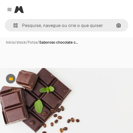
Magnific
Close menu
Pesqui
Início
/
stock
/
Fotos
/
Saboroso chocolate c…
Premium