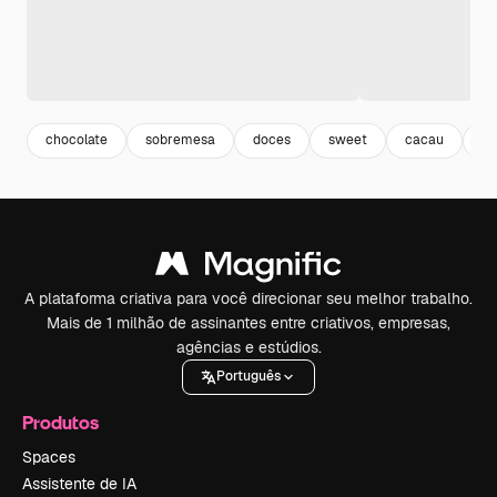
chocolate
sobremesa
doces
sweet
cacau
co
A plataforma criativa para você direcionar seu melhor trabalho.
Mais de 1 milhão de assinantes entre criativos, empresas,
agências e estúdios.
Português
Produtos
Spaces
Assistente de IA