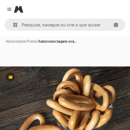
Magnific
Close menu
Pesqui
Início
/
stock
/
Fotos
/
Saborosos bagels ova…
Premium