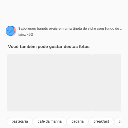
Saborosos bagels ovais em uma tigela de vidro com fundo de madeira velho
jajozik52
Você também pode gostar destas fotos
pastelaria
café da manhã
padaria
breakfast
comid