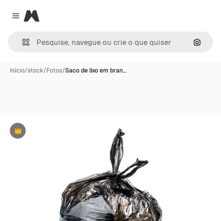
Magnific
Close menu
Pesqui
Início
/
stock
/
Fotos
/
Saco de lixo em bran…
Premium