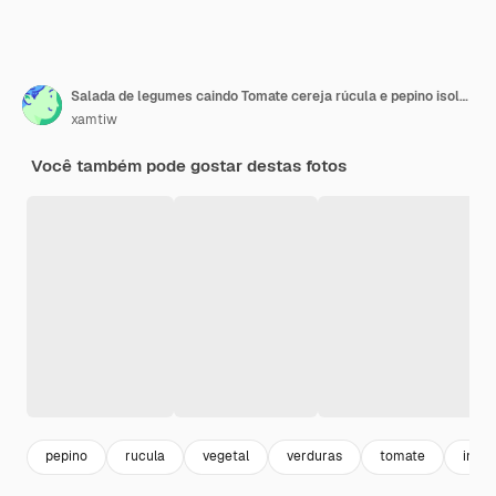
Salada de legumes caindo Tomate cereja rúcula e pepino isolado no fundo branco
xamtiw
Você também pode gostar destas fotos
pepino
rucula
vegetal
verduras
tomate
ingre