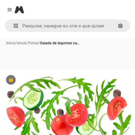
Magnific
Close menu
Pesqui
Início
/
stock
/
Fotos
/
Salada de legumes ca…
Premium