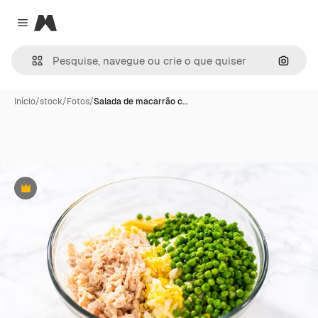
Magnific
Close menu
Pesqui
Início
/
stock
/
Fotos
/
Salada de macarrão c…
Premium