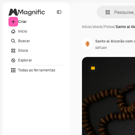
Criar
Início
/
stock
/
Fotos
/
Santo al A
Início
Buscar
Santo al Alcorão com c
safuan
Stock
Explorar
Todas as ferramentas
Premium