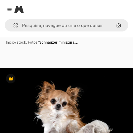
Magnific
Close menu
Pesqui
Início
/
stock
/
Fotos
/
Schnauzer miniatura …
Premium