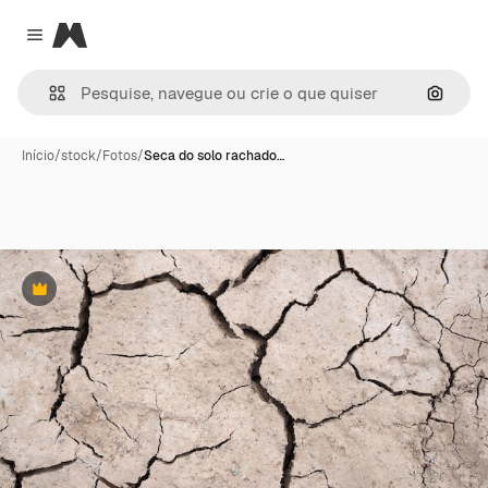
Magnific
Close menu
Pesqui
Início
/
stock
/
Fotos
/
Seca do solo rachado…
Premium