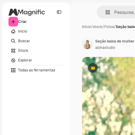
Criar
Início
/
stock
/
Fotos
/
Seção baix
Início
Buscar
Seção baixa de mulher
alohastudio
Stock
Explorar
Todas as ferramentas
Premium