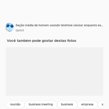
Seção média de homem usando telefone celular enquanto está sentado na mesa
tamirt
Você também pode gostar destas fotos
reunião
business meeting
business
empresa
secre