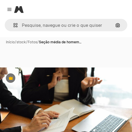
Magnific
Close menu
Pesqui
Início
/
stock
/
Fotos
/
Seção média de homem…
Premium