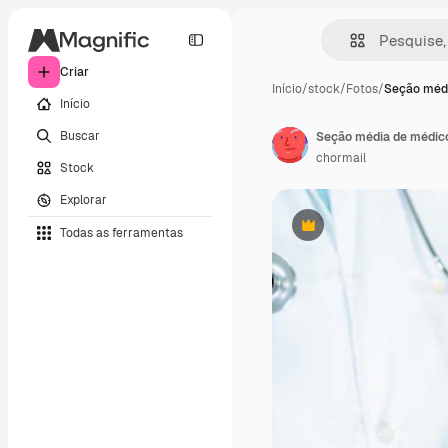
Criar
Início
/
stock
/
Fotos
/
Seção méd
Início
Buscar
Seção média de médico
chormail
Stock
Explorar
Todas as ferramentas
Premium