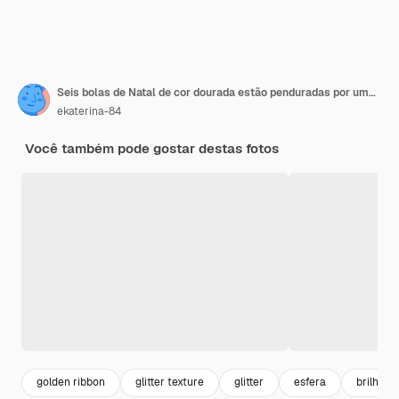
Seis bolas de Natal de cor dourada estão penduradas por uma fita.
ekaterina-84
Você também pode gostar destas fotos
golden ribbon
glitter texture
glitter
esfera
brilho d