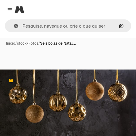
Magnific
Close menu
Pesqui
Início
/
stock
/
Fotos
/
Seis bolas de Natal …
Premium