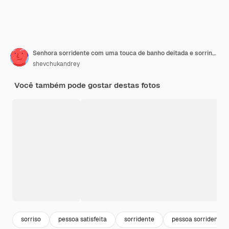
Senhora sorridente com uma touca de banho deitada e sorrindo enquanto tem uma máscara de oxigênio branca macia no rosto
shevchukandrey
Você também pode gostar destas fotos
sorriso
pessoa satisfeita
sorridente
pessoa sorridente