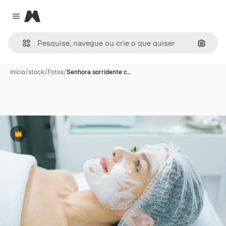
Magnific
Close menu
Pesqui
Início
/
stock
/
Fotos
/
Senhora sorridente c…
Premium