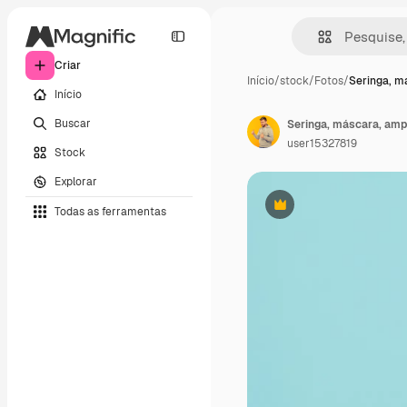
Criar
Início
/
stock
/
Fotos
/
Seringa, m
Início
Buscar
Seringa, máscara, amp
user15327819
Stock
Explorar
Todas as ferramentas
Premium