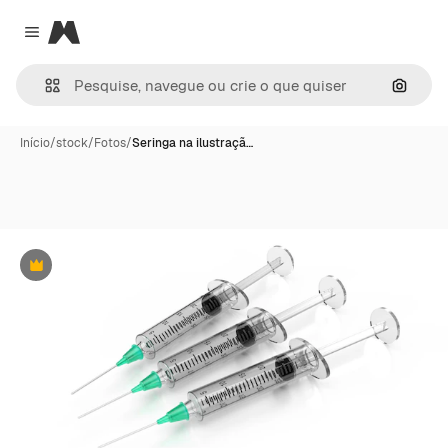
Magnific
Close menu
Pesqui
Início
/
stock
/
Fotos
/
Seringa na ilustraçã…
Premium