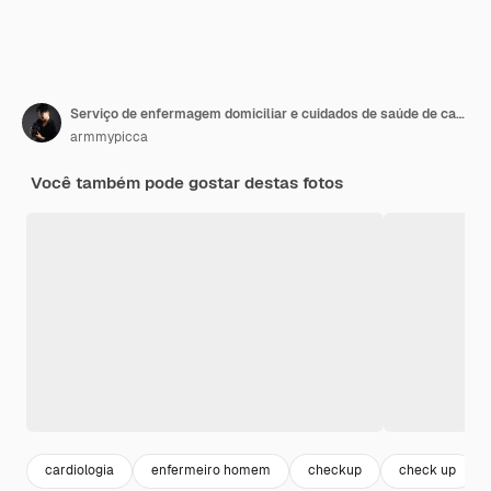
Serviço de enfermagem domiciliar e cuidados de saúde de cardiologia para idosos Fechar a jovem enfermeira hispânica verificando homem caucasiano maduro batimento cardíaco do paciente usando estetoscópio durante a visita
armmypicca
Você também pode gostar destas fotos
cardiologia
enfermeiro homem
checkup
check up