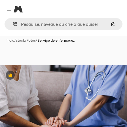
Magnific
Close menu
Pesqui
Início
/
stock
/
Fotos
/
Serviço de enfermage…
Premium