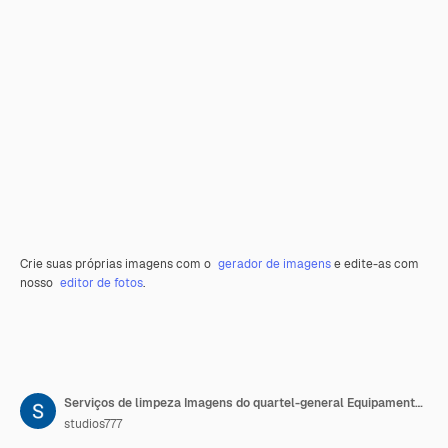
Crie suas próprias imagens com o
gerador de imagens
e edite-as com
nosso
editor de fotos
.
Serviços de limpeza Imagens do quartel-general Equipamento de limpeza de vidro de chão e limpeza de tapetes
studios777