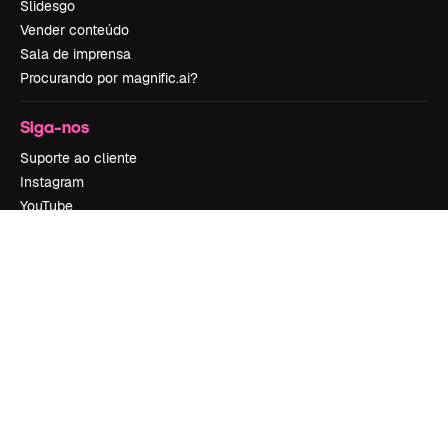
Slidesgo
Vender conteúdo
Sala de imprensa
Procurando por magnific.ai?
Siga-nos
Suporte ao cliente
Instagram
YouTube
LinkedIn
TikTok
Discord
X
Reddit
Copyright © 2010-
2026
Freepik Company S.L.U.
Todos os direitos
reservados
.