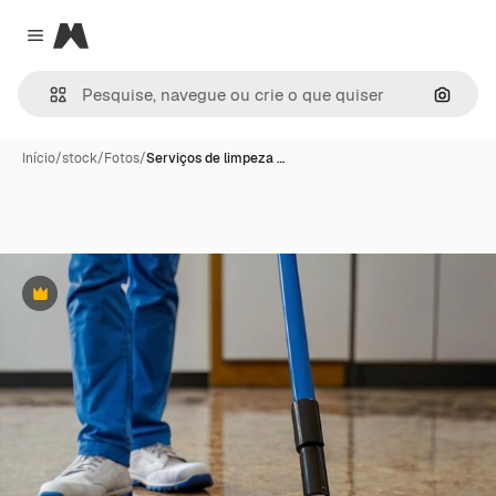
Magnific
Close menu
Pesqui
Início
/
stock
/
Fotos
/
Serviços de limpeza …
Premium