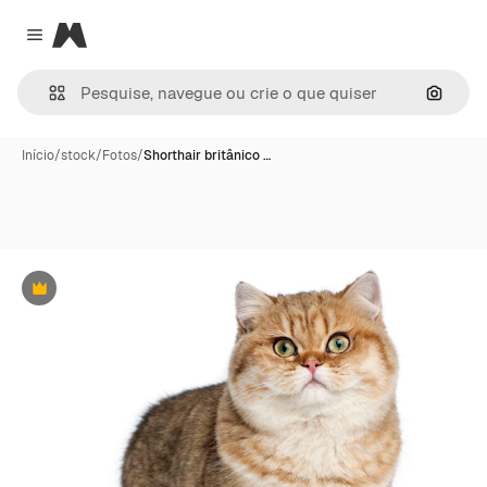
Magnific
Close menu
Pesqui
Início
/
stock
/
Fotos
/
Shorthair britânico …
Premium