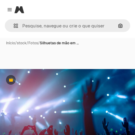
Magnific
Close menu
Pesqui
Início
/
stock
/
Fotos
/
Silhuetas de mão em …
Premium