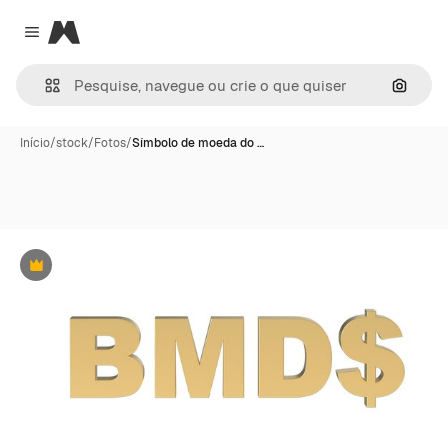
Magnific
Close menu
Pesqui
Início
/
stock
/
Fotos
/
Símbolo de moeda do …
Premium