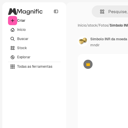
Criar
Início
/
stock
/
Fotos
/
Símbolo I
Início
Buscar
Símbolo INR da moeda 
mndir
Stock
Explorar
Todas as ferramentas
Premium