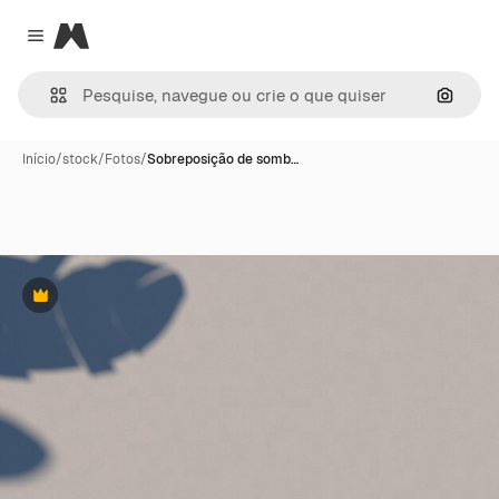
Magnific
Close menu
Pesqui
Início
/
stock
/
Fotos
/
Sobreposição de somb…
Premium