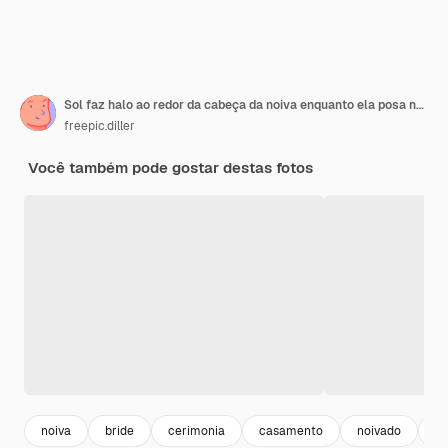
Sol faz halo ao redor da cabeça da noiva enquanto ela posa na colina
freepic.diller
Você também pode gostar destas fotos
noiva
bride
cerimonia
casamento
noivado
ve