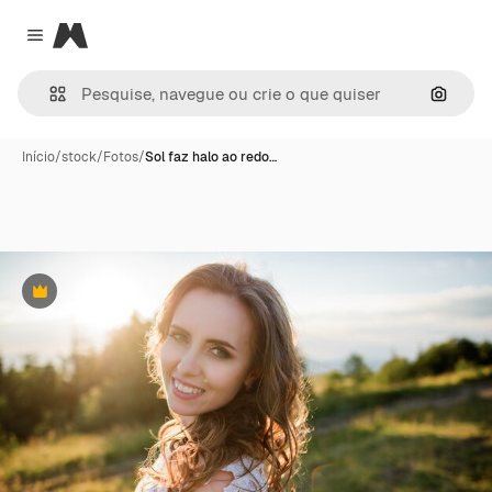
Magnific
Close menu
Pesqui
Início
/
stock
/
Fotos
/
Sol faz halo ao redo…
Premium