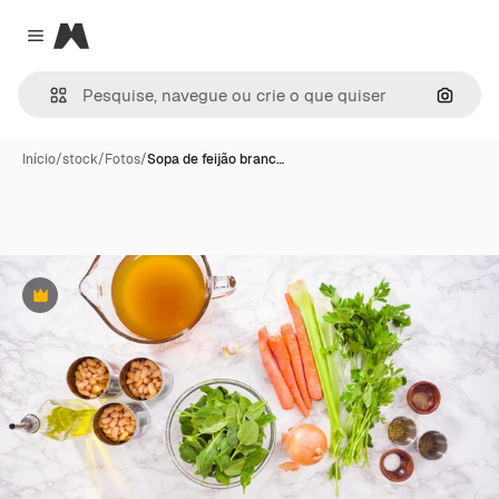
Magnific
Close menu
Pesqui
Início
/
stock
/
Fotos
/
Sopa de feijão branc…
Premium