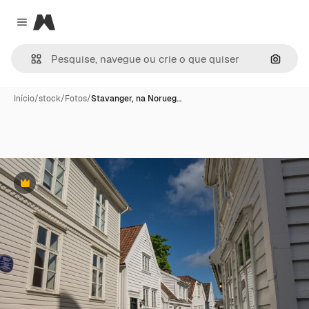
Magnific
Close menu
Pesqui
Início
/
stock
/
Fotos
/
Stavanger, na Norueg…
Premium